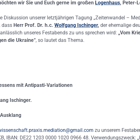
chten wir Sie und Euch gerne im großen
Logenhaus
, Peter-
ie Diskussion unserer letztjährigen Tagung „Zeitenwandel – Med
, dass
Herr Prof. Dr. h.c.
Wolfgang Ischinger
,
der ehemalige de
 anlässlich unseres Festabends zu uns sprechen wird:
„Vom Krie
en die Ukraine“
, so lautet das Thema.
ssens mit Antipasti-Variationen
gang Ischinger.
er Ausklang
wissenschaft.praxis.mediation@gmail.com
zu unserem Festaben
KB, IBAN: DE22 1203 0000 1020 0966 48. Verwendungszweck: „Fes