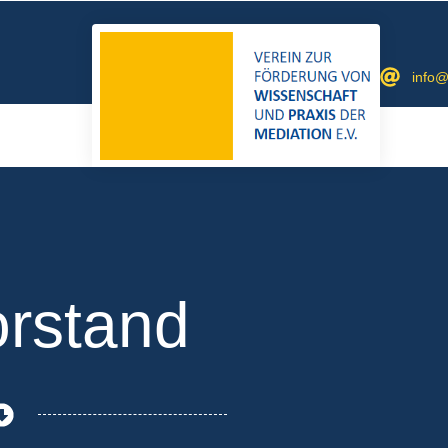
info@
orstand