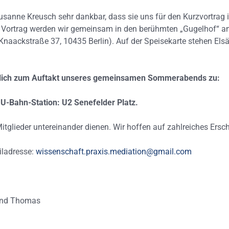
sanne Kreusch sehr dankbar, dass sie uns für den Kurzvortrag i
Vortrag werden wir gemeinsam in den berühmten „Gugelhof“ am
: Knaackstraße 37, 10435 Berlin). Auf der Speisekarte stehen El
erzlich zum Auftakt unseres gemeinsamen Sommerabends zu:
.
U-Bahn-Station: U2 Senefelder Platz.
tglieder untereinander dienen. Wir hoffen auf zahlreiches Ersc
iladresse:
wissenschaft.praxis.mediation@gmail.com
 und Thomas