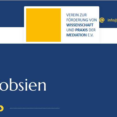
info@
Bobsien