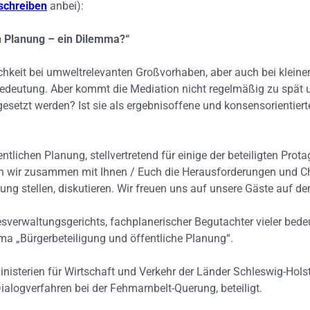
schreiben
anbei):
en Planung – ein Dilemma?“
chkeit bei umweltrelevanten Großvorhaben, aber auch bei kleine
edeutung. Aber kommt die Mediation nicht regel­mäßig zu spät
ngesetzt werden? Ist sie als ergebnisoffene und konsensorientie
ntlichen Planung, stellvertretend für einige der beteiligten Pro
n wir zusammen mit Ihnen / Euch die Herausforderungen und Cha
ung stellen, diskutieren. Wir freuen uns auf unsere Gäste auf 
esverwaltungsgerichts, fachplanerischer Begutachter vieler bede
a „Bürgerbeteiligung und öffentliche Planung“.
Ministerien für Wirtschaft und Verkehr der Länder Schleswig-Hols
Dialogverfahren bei der Fehmarnbelt-Querung, beteiligt.