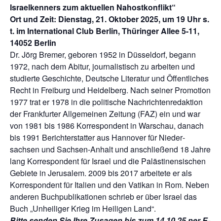
Israelkenners zum aktuellen Nahostkonflikt“
Ort und Zeit: Dienstag, 21. Oktober 2025, um 19 Uhr s.
t. im International Club Berlin, Thüringer Allee 5-11,
14052 Berlin
Dr. Jörg Bremer, geboren 1952 in Düsseldorf, begann
1972, nach dem Abitur, journalistisch zu arbeiten und
studierte Geschichte, Deutsche Literatur und Öffentliches
Recht in Freiburg und Heidelberg. Nach seiner Promotion
1977 trat er 1978 in die politische Nachrichten­redaktion
der Frankfurter Allgemeinen Zeitung (FAZ) ein und war
von 1981 bis 1986 Korrespondent in Warschau, danach
bis 1991 Berichterstatter aus Hannover für Nieder­
sachsen und Sachsen-Anhalt und anschließend 18 Jahre
lang Korrespondent für Israel und die Palästinensischen
Gebiete in Jerusalem. 2009 bis 2017 arbeitete er als
Korrespondent für Italien und den Vatikan in Rom. Neben
anderen Buchpublikationen schrieb er über Israel das
Buch „Unheiliger Krieg im Heiligen Land“.
Bitte senden Sie Ihre Zusagen bis zum 14.10.25 per E-